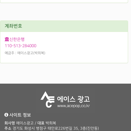
계좌번호
신한은행
110-513-284000
예금주 : 에이스광고(박희복)
사이트 정보
회사명
에이스광고 /
대표
박희복
주소
경기도 화성시 병점구 태안로226번길 35, 3층(진안동)