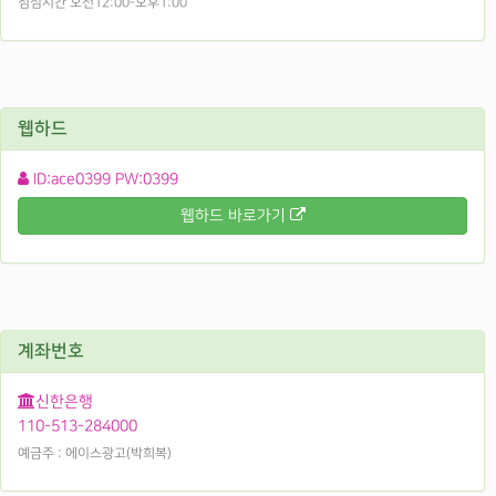
점심시간 오전12:00-오후1:00
웹하드
ID:ace0399 PW:0399
웹하드 바로가기
계좌번호
신한은행
110-513-284000
예금주 : 에이스광고(박희복)