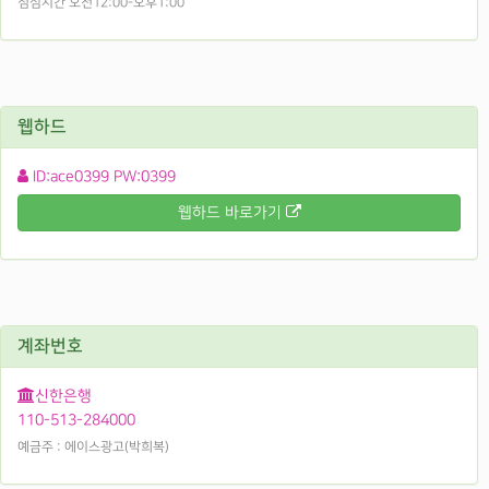
점심시간 오전12:00-오후1:00
웹하드
ID:ace0399 PW:0399
웹하드 바로가기
계좌번호
신한은행
110-513-284000
예금주 : 에이스광고(박희복)