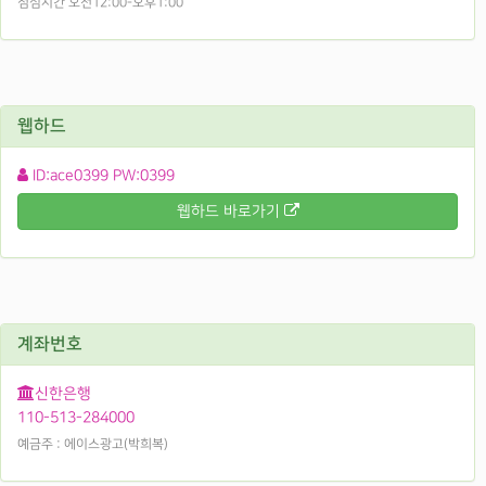
점심시간 오전12:00-오후1:00
웹하드
ID:ace0399 PW:0399
웹하드 바로가기
계좌번호
신한은행
110-513-284000
예금주 : 에이스광고(박희복)