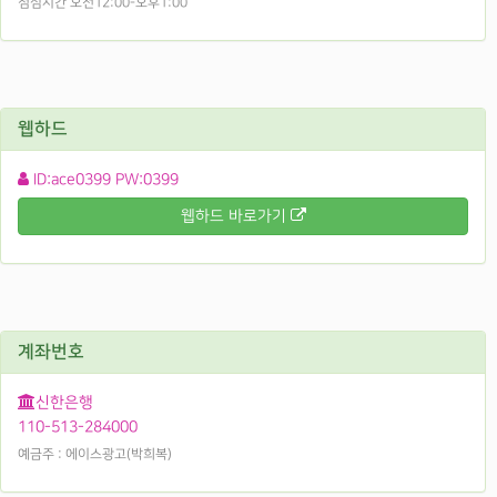
점심시간 오전12:00-오후1:00
웹하드
ID:ace0399 PW:0399
웹하드 바로가기
계좌번호
신한은행
110-513-284000
예금주 : 에이스광고(박희복)