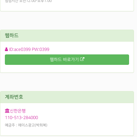
점심시간 오전12:00-오후1:00
웹하드
ID:ace0399 PW:0399
웹하드 바로가기
계좌번호
신한은행
110-513-284000
예금주 : 에이스광고(박희복)