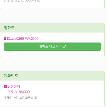
점심시간 오전12:00-오후1:00
웹하드
ID:ace0399 PW:0399
웹하드 바로가기
계좌번호
신한은행
110-513-284000
예금주 : 에이스광고(박희복)