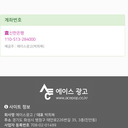
계좌번호
신한은행
110-513-284000
예금주 : 에이스광고(박희복)
사이트 정보
회사명
에이스광고 /
대표
박희복
주소
경기도 화성시 병점구 태안로226번길 35, 3층(진안동)
사업자 등록번호
708-02-01499