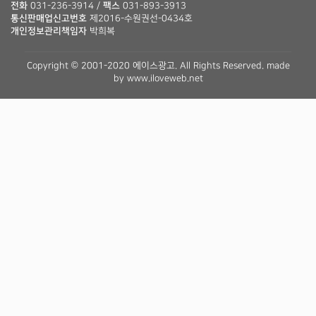
전화
031-236-3914 /
팩스
031-893-3913
통신판매업신고번호
제2016-수원권선-0434호
개인정보관리책임자
박희복
Copyright © 2001-2020 에이스광고. All Rights Reserved. made
by
www.iloveweb.net