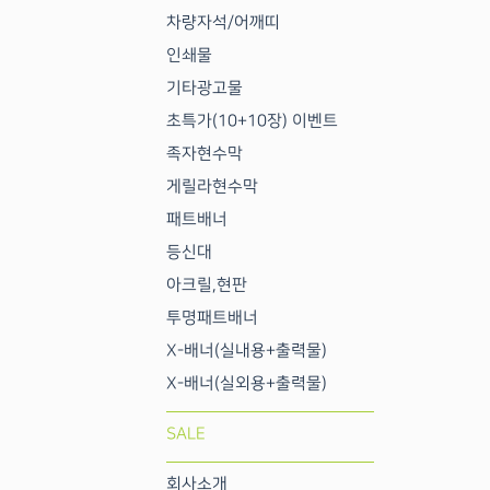
차량자석/어깨띠
인쇄물
기타광고물
초특가(10+10장) 이벤트
족자현수막
게릴라현수막
패트배너
등신대
아크릴,현판
투명패트배너
X-배너(실내용+출력물)
X-배너(실외용+출력물)
SALE
회사소개