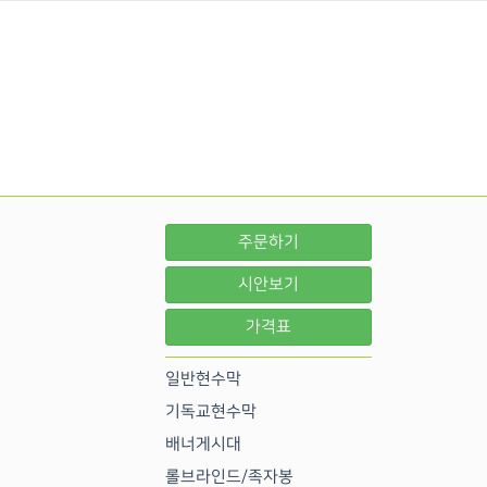
주문하기
시안보기
가격표
일반현수막
기독교현수막
배너게시대
롤브라인드/족자봉