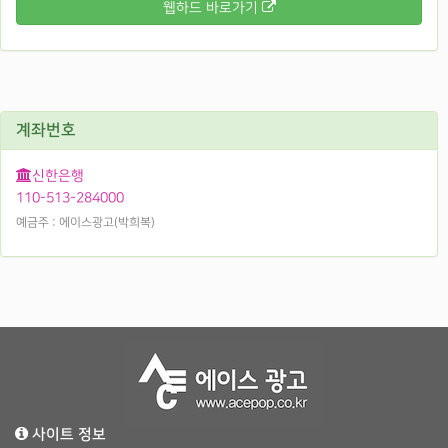
웹하드 바로가기
계좌번호
신한은행
110-513-284000
예금주 : 에이스광고(박희복)
사이트 정보