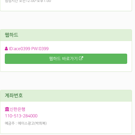
점심시간 오전12:00-오후1:00
웹하드
ID:ace0399 PW:0399
웹하드 바로가기
계좌번호
신한은행
110-513-284000
예금주 : 에이스광고(박희복)