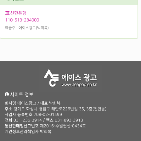
신한은행
110-513-284000
예금주 : 에이스광고(박희복)
사이트 정보
회사명
에이스광고 /
대표
박희복
주소
경기도 화성시 병점구 태안로226번길 35, 3층(진안동)
사업자 등록번호
708-02-01499
전화
031-236-3914 /
팩스
031-893-3913
통신판매업신고번호
제2016-수원권선-0434호
개인정보관리책임자
박희복