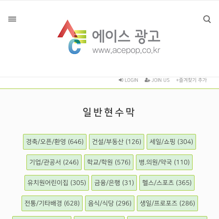
LOGIN
JOIN US
+즐겨찾기 추가
일반현수막
경축/오픈/환영 (646)
건설/부동산 (126)
세일/쇼핑 (304)
기업/관공서 (246)
학교/학원 (576)
병.의원/약국 (110)
유치원어린이집 (305)
금융/은행 (31)
헬스/스포츠 (365)
전통/기타배경 (628)
음식/식당 (296)
생일/프로포즈 (286)