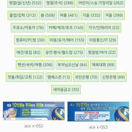
명절(설/신년) (532)
명절(추석) (288)
어린이/스승.가정의달 (262)
졸업/입학 (312)
봄 (508)
여름 (461)
가을 (332)
겨울 (399)
주유소/자동차 (76)
카페/제과/호프 (145)
가구/인테리어 (22)
컴퓨터/PC방 (30)
미용/요가/헤어 (155)
이동통신/IT (29)
애견/꽃집 (82)
공연.행사/월드컵 (275)
찜질방/여가 (22)
펜션/숙박/여행 (206)
부처님오신날 (84)
체육대회 (89)
첫돌/회갑/고희 (122)
엠에스존 (13)
국민은행 (70)
신한은행 (89)
새마을금고 (35)
ace x-052
ace x-053